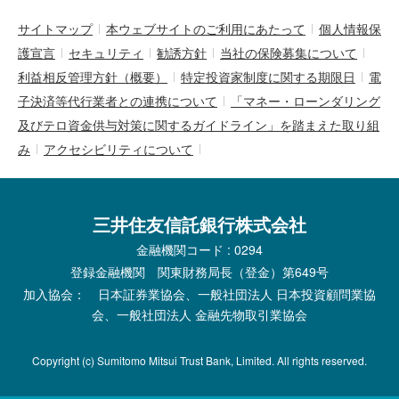
サイトマップ
本ウェブサイトのご利用にあたって
個人情報保
護宣言
セキュリティ
勧誘方針
当社の保険募集について
利益相反管理方針（概要）
特定投資家制度に関する期限日
電
子決済等代行業者との連携について
「マネー・ローンダリング
及びテロ資金供与対策に関するガイドライン」を踏まえた取り組
み
アクセシビリティについて
三井住友信託銀行株式会社
金融機関コード : 0294
登録金融機関 関東財務局長（登金）第649号
加入協会： 日本証券業協会、一般社団法人 日本投資顧問業協
会、一般社団法人 金融先物取引業協会
Copyright (c) Sumitomo Mitsui Trust Bank, Limited. All rights reserved.