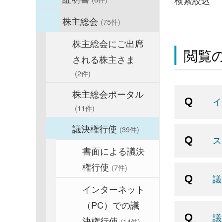
検索絞込
株主総会
(75件)
株主総会にご出席
閲覧の
される株主さま
(2件)
株主総会ポータル
イ
(11件)
議決権行使
(39件)
ス
書面による議決
権行使
(7件)
議
インターネット
（PC）での議
議
決権行使
(14件)