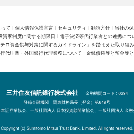
たって
個人情報保護宣言
セキュリティ
勧誘方針
当社の保
投資家制度に関する期限日
電子決済等代行業者との連携につ
びテロ資金供与対策に関するガイドライン」を踏まえた取り組
銀行代理業・外国銀行代理業務について
金銭債権等と預金等と
三井住友信託銀行株式会社
金融機関コード : 0294
登録金融機関 関東財務局長（登金）第649号
日本証券業協会、一般社団法人 日本投資顧問業協会、一般社団法人 金融
Copyright (c) Sumitomo Mitsui Trust Bank, Limited. All rights reserved.