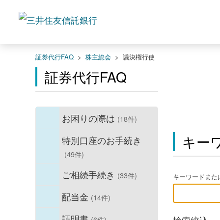
証券代行FAQ
>
株主総会
>
議決権行使
証券代行FAQ
お困りの際は
(18件)
キー
特別口座のお手続き
(49件)
ご相続手続き
(33件)
キーワードまたは
配当金
(14件)
証明書
(6件)