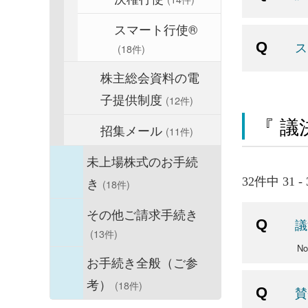
スマート行使®
ス
(18件)
株主総会資料の電
子提供制度
(12件)
『 議
招集メール
(11件)
未上場株式のお手続
き
32件中 31 
(18件)
その他ご請求手続き
議
(13件)
N
お手続き全般（ご参
考）
(18件)
賛