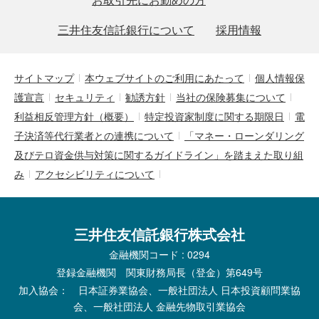
三井住友信託銀行について
採用情報
サイトマップ
本ウェブサイトのご利用にあたって
個人情報保
護宣言
セキュリティ
勧誘方針
当社の保険募集について
利益相反管理方針（概要）
特定投資家制度に関する期限日
電
子決済等代行業者との連携について
「マネー・ローンダリング
及びテロ資金供与対策に関するガイドライン」を踏まえた取り組
み
アクセシビリティについて
三井住友信託銀行株式会社
金融機関コード : 0294
登録金融機関 関東財務局長（登金）第649号
加入協会： 日本証券業協会、一般社団法人 日本投資顧問業協
会、一般社団法人 金融先物取引業協会