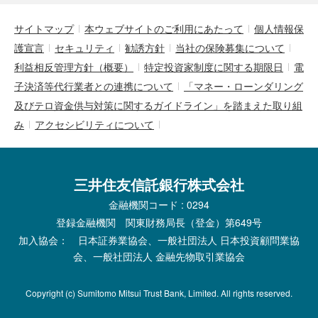
サイトマップ
本ウェブサイトのご利用にあたって
個人情報保
護宣言
セキュリティ
勧誘方針
当社の保険募集について
利益相反管理方針（概要）
特定投資家制度に関する期限日
電
子決済等代行業者との連携について
「マネー・ローンダリング
及びテロ資金供与対策に関するガイドライン」を踏まえた取り組
み
アクセシビリティについて
三井住友信託銀行株式会社
金融機関コード : 0294
登録金融機関 関東財務局長（登金）第649号
加入協会： 日本証券業協会、一般社団法人 日本投資顧問業協
会、一般社団法人 金融先物取引業協会
Copyright (c) Sumitomo Mitsui Trust Bank, Limited. All rights reserved.