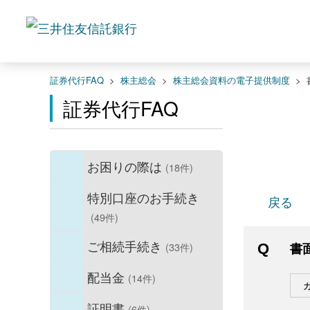
証券代行FAQ
>
株主総会
>
株主総会資料の電子提供制度
>
証券代行FAQ
お困りの際は
(18件)
特別口座のお手続き
戻る
(49件)
ご相続手続き
(33件)
書
配当金
(14件)
証明書
(6件)