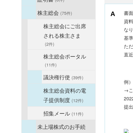
株主総会
書
(75件)
資
株主総会にご出席
な
される株主さま
基
(2件)
た
直
株主総会ポータル
(11件)
議決権行使
(39件)
例
株主総会資料の電
→こ
20
子提供制度
(12件)
提
招集メール
(11件)
未上場株式のお手続