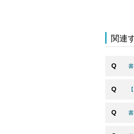
関連す
書
【
書