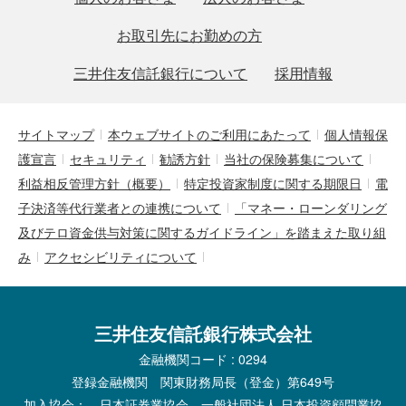
お取引先にお勤めの方
三井住友信託銀行について
採用情報
サイトマップ
本ウェブサイトのご利用にあたって
個人情報保
護宣言
セキュリティ
勧誘方針
当社の保険募集について
利益相反管理方針（概要）
特定投資家制度に関する期限日
電
子決済等代行業者との連携について
「マネー・ローンダリング
及びテロ資金供与対策に関するガイドライン」を踏まえた取り組
み
アクセシビリティについて
三井住友信託銀行株式会社
金融機関コード : 0294
登録金融機関 関東財務局長（登金）第649号
加入協会： 日本証券業協会、一般社団法人 日本投資顧問業協