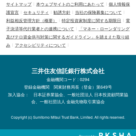
サイトマップ
本ウェブサイトのご利用にあたって
個人情報保
護宣言
セキュリティ
勧誘方針
当社の保険募集について
利益相反管理方針（概要）
特定投資家制度に関する期限日
電
子決済等代行業者との連携について
「マネー・ローンダリング
及びテロ資金供与対策に関するガイドライン」を踏まえた取り組
み
アクセシビリティについて
三井住友信託銀行株式会社
金融機関コード : 0294
登録金融機関 関東財務局長（登金）第649号
加入協会： 日本証券業協会、一般社団法人 日本投資顧問業協
会、一般社団法人 金融先物取引業協会
Copyright (c) Sumitomo Mitsui Trust Bank, Limited. All rights reserved.