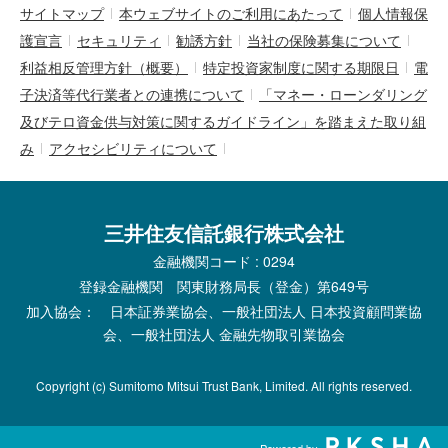
サイトマップ
本ウェブサイトのご利用にあたって
個人情報保
護宣言
セキュリティ
勧誘方針
当社の保険募集について
利益相反管理方針（概要）
特定投資家制度に関する期限日
電
子決済等代行業者との連携について
「マネー・ローンダリング
及びテロ資金供与対策に関するガイドライン」を踏まえた取り組
み
アクセシビリティについて
三井住友信託銀行株式会社
金融機関コード : 0294
登録金融機関 関東財務局長（登金）第649号
加入協会： 日本証券業協会、一般社団法人 日本投資顧問業協
会、一般社団法人 金融先物取引業協会
Copyright (c) Sumitomo Mitsui Trust Bank, Limited. All rights reserved.