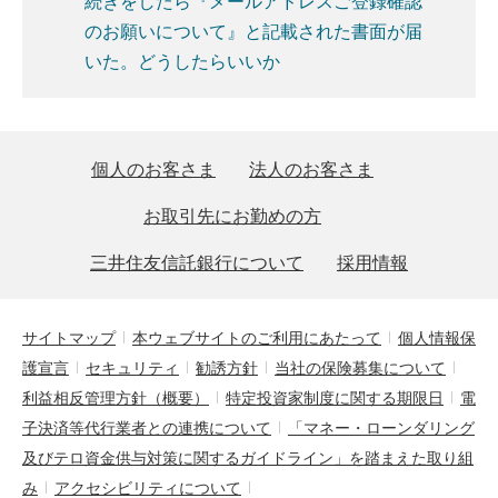
続きをしたら『メールアドレスご登録確認
のお願いについて』と記載された書面が届
いた。どうしたらいいか
個人のお客さま
法人のお客さま
お取引先にお勤めの方
三井住友信託銀行について
採用情報
サイトマップ
本ウェブサイトのご利用にあたって
個人情報保
護宣言
セキュリティ
勧誘方針
当社の保険募集について
利益相反管理方針（概要）
特定投資家制度に関する期限日
電
子決済等代行業者との連携について
「マネー・ローンダリング
及びテロ資金供与対策に関するガイドライン」を踏まえた取り組
み
アクセシビリティについて