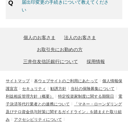
届出印変更の手続きについて教えてくださ
い
個人のお客さま
法人のお客さま
お取引先にお勤めの方
三井住友信託銀行について
採用情報
サイトマップ
本ウェブサイトのご利用にあたって
個人情報保
護宣言
セキュリティ
勧誘方針
当社の保険募集について
利益相反管理方針（概要）
特定投資家制度に関する期限日
電
子決済等代行業者との連携について
「マネー・ローンダリング
及びテロ資金供与対策に関するガイドライン」を踏まえた取り組
み
アクセシビリティについて