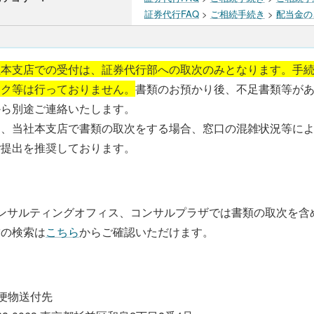
証券代行FAQ
>
ご相続手続き
>
配当金の
社本支店での受付は、証券代行部への取次のみとなります。手
ック等は行っておりません。
書類のお預かり後、不足書類等が
から別途ご連絡いたします。
お、当社本支店で書類の取次をする場合、窓口の混雑状況等に
ご提出を推奨しております。
コンサルティングオフィス、コンサルプラザでは書類の取次を含
舗の検索は
こちら
からご確認いただけます。
便物送付先