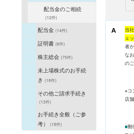
配当金のご相続
(12件)
配当金
当
(14件)
ェ
証明書
(6件)
者
な
株主総会
(75件)
の
未上場株式のお手続
き
(18件)
※
その他ご請求手続き
店
(13件)
お手続き全般（ご参
考）
(18件)
■
郵