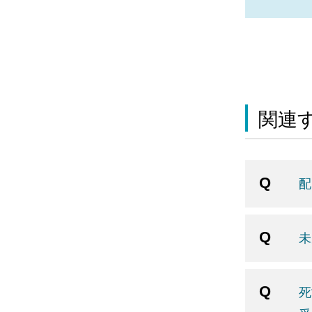
関連す
配
未
死