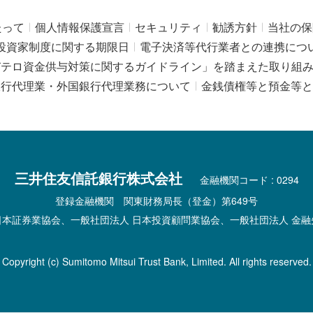
たって
個人情報保護宣言
セキュリティ
勧誘方針
当社の保
投資家制度に関する期限日
電子決済等代行業者との連携につ
びテロ資金供与対策に関するガイドライン」を踏まえた取り組
銀行代理業・外国銀行代理業務について
金銭債権等と預金等と
三井住友信託銀行株式会社
金融機関コード : 0294
登録金融機関 関東財務局長（登金）第649号
日本証券業協会、一般社団法人 日本投資顧問業協会、一般社団法人 金融
Copyright (c) Sumitomo Mitsui Trust Bank, Limited. All rights reserved.