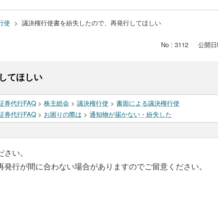
行使
>
議決権行使書を紛失したので、再発行してほしい
No : 3112
公開日時 
してほしい
証券代行FAQ
>
株主総会
>
議決権行使
>
書面による議決権行使
証券代行FAQ
>
お困りの際は
>
通知物が届かない・紛失した
ださい。
再発行が間に合わない場合がありますのでご留意ください。