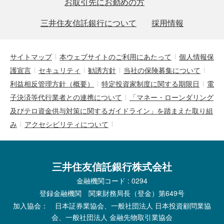
お取引先にお勤めの方
三井住友信託銀行について
採用情報
サイトマップ
本ウェブサイトのご利用にあたって
個人情報保
護宣言
セキュリティ
勧誘方針
当社の保険募集について
利益相反管理方針（概要）
特定投資家制度に関する期限日
電
子決済等代行業者との連携について
「マネー・ローンダリング
及びテロ資金供与対策に関するガイドライン」を踏まえた取り組
み
アクセシビリティについて
三井住友信託銀行株式会社
金融機関コード : 0294
登録金融機関 関東財務局長（登金）第649号
加入協会： 日本証券業協会、一般社団法人 日本投資顧問業協
会、一般社団法人 金融先物取引業協会