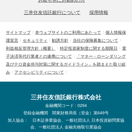
三井住友信託銀行について
採用情報
サイトマップ
本ウェブサイトのご利用にあたって
個人情報保
護宣言
セキュリティ
勧誘方針
当社の保険募集について
利益相反管理方針（概要）
特定投資家制度に関する期限日
電
子決済等代行業者との連携について
「マネー・ローンダリング
及びテロ資金供与対策に関するガイドライン」を踏まえた取り組
み
アクセシビリティについて
三井住友信託銀行株式会社
金融機関コード : 0294
登録金融機関 関東財務局長（登金）第649号
加入協会： 日本証券業協会、一般社団法人 日本投資顧問業協
会、一般社団法人 金融先物取引業協会