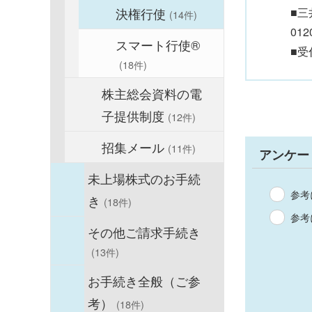
決権行使
■三
(14件)
012
スマート行使®
■受
(18件)
株主総会資料の電
子提供制度
(12件)
招集メール
(11件)
アンケー
未上場株式のお手続
参考
き
(18件)
参考
その他ご請求手続き
(13件)
お手続き全般（ご参
考）
(18件)