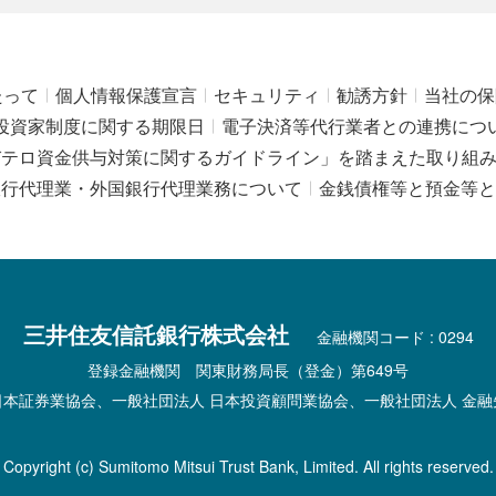
たって
個人情報保護宣言
セキュリティ
勧誘方針
当社の保
投資家制度に関する期限日
電子決済等代行業者との連携につ
びテロ資金供与対策に関するガイドライン」を踏まえた取り組
銀行代理業・外国銀行代理業務について
金銭債権等と預金等と
三井住友信託銀行株式会社
金融機関コード : 0294
登録金融機関 関東財務局長（登金）第649号
日本証券業協会、一般社団法人 日本投資顧問業協会、一般社団法人 金融
Copyright (c) Sumitomo Mitsui Trust Bank, Limited. All rights reserved.