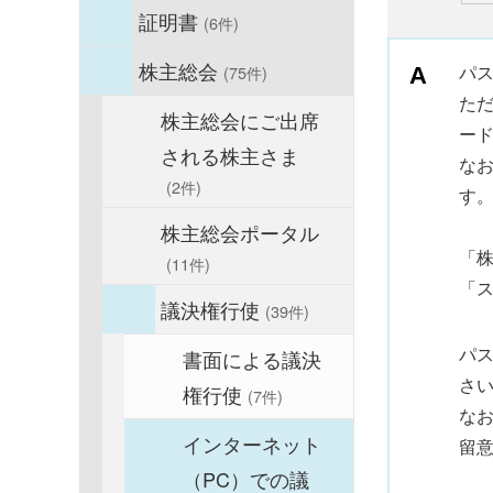
証明書
(6件)
株主総会
パ
(75件)
た
株主総会にご出席
ー
される株主さま
な
(2件)
す
株主総会ポータル
「
(11件)
「
議決権行使
(39件)
パ
書面による議決
さ
権行使
(7件)
な
インターネット
留
（PC）での議