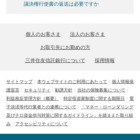
議決権行使書の返送は必要ですか
個人のお客さま
法人のお客さま
お取引先にお勤めの方
三井住友信託銀行について
採用情報
サイトマップ
本ウェブサイトのご利用にあたって
個人情報保
護宣言
セキュリティ
勧誘方針
当社の保険募集について
利益相反管理方針（概要）
特定投資家制度に関する期限日
電
子決済等代行業者との連携について
「マネー・ローンダリング
及びテロ資金供与対策に関するガイドライン」を踏まえた取り組
み
アクセシビリティについて