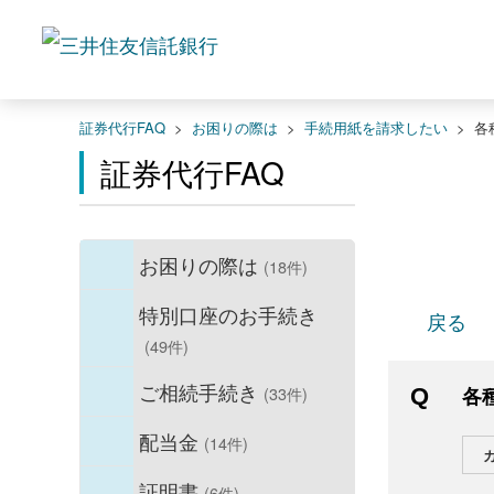
証券代行FAQ
>
お困りの際は
>
手続用紙を請求したい
>
各
証券代行FAQ
お困りの際は
(18件)
特別口座のお手続き
戻る
(49件)
ご相続手続き
(33件)
各
配当金
(14件)
証明書
(6件)