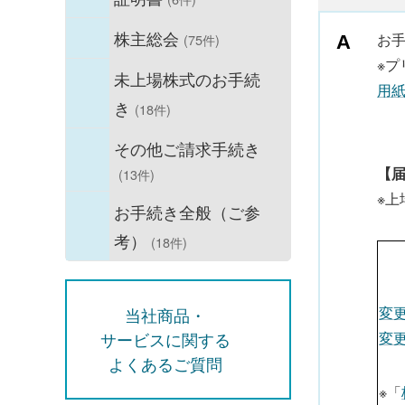
株主総会
お
(75件)
※
未上場株式のお手続
用
き
(18件)
その他ご請求手続き
【
(13件)
※
お手続き全般（ご参
考）
(18件)
変
当社商品・
サービスに関する
変
よくあるご質問
※「