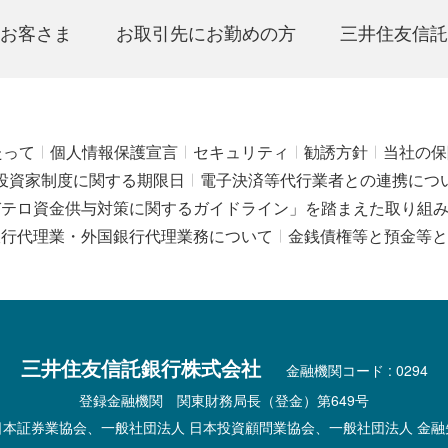
お客さま
お取引先にお勤めの方
三井住友信託
たって
個人情報保護宣言
セキュリティ
勧誘方針
当社の保
投資家制度に関する期限日
電子決済等代行業者との連携につ
びテロ資金供与対策に関するガイドライン」を踏まえた取り組
銀行代理業・外国銀行代理業務について
金銭債権等と預金等と
三井住友信託銀行株式会社
金融機関コード : 0294
登録金融機関 関東財務局長（登金）第649号
日本証券業協会、一般社団法人 日本投資顧問業協会、一般社団法人 金融