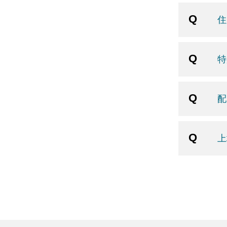
住
特
配
上