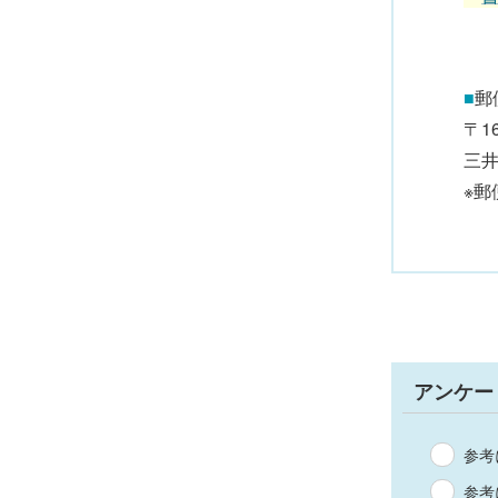
■
郵
〒1
三
※
アンケー
参考
参考