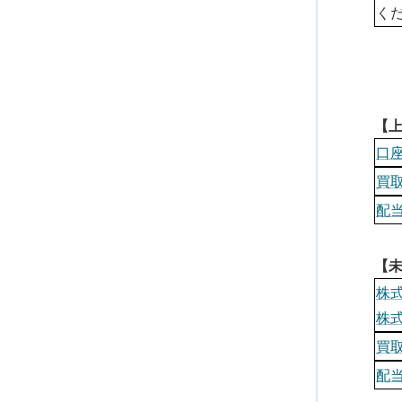
く
【
口
買
配
【
株
株
買
配