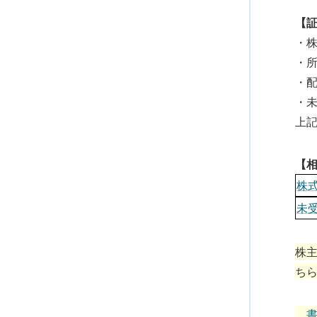
【
・
・
・
・
上
【
株
未
株
ちら